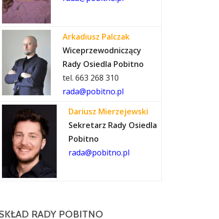
Arkadiusz Palczak
Wiceprzewodniczący
Rady Osiedla Pobitno
tel. 663 268 310
rada@pobitno.pl
Dariusz Mierzejewski
Sekretarz Rady Osiedla
Pobitno
rada@pobitno.pl
SKŁAD RADY POBITNO