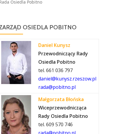
Rada Osiedla Pobitno
ZARZĄD OSIEDLA POBITNO
Daniel Kunysz
Przewodniczący Rady
Osiedla Pobitno
tel. 661 036 797
daniel@kunysz.rzeszow.pl
rada@pobitno.pl
Małgorzata Błońska
Wiceprzewodnicząca
Rady Osiedla Pobitno
tel. 609 570 746
rada@pobitno.pl