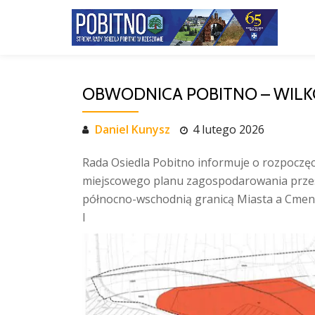
Przejdź
do
treści
OBWODNICA POBITNO – WILKOW
Daniel Kunysz
4 lutego 2026
Rada Osiedla Pobitno informuje o rozpoczęc
miejscowego planu zagospodarowania prze
północno-wschodnią granicą Miasta a Cmen
I