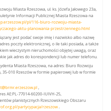
ozwoju Miasta Rzeszowa, ul. ks. Józefa Jałowego 23a,
uletynie Informacji Publicznej Miasta Rzeszowa na
bip.erzeszow.pl/pl/116-biuro-rozwoju-miasta-
yczacego-aktu-planowania-przestrzennego.html
ązany jest podać swoje imię i nazwisko albo nazwę
dres poczty elektronicznej, o ile taki posiada, a także
nikiem wieczystym nieruchomości objętej uwagą, oraz
ie jak adres do korespondencji lub numer telefonu.
zydenta Miasta Rzeszowa, na adres: Biuro Rozwoju
3a, 35-010 Rzeszów w formie papierowej lub w formie
at@brmr.erzeszow.pl
,
dres AE:PL-77014-60200-IUIVH-25,
mentów planistycznych Rzeszowskiego Obszaru
.rof.org.pl/partycypacja/rzeszow
.