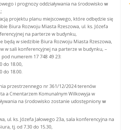
cowego i prognozy oddziaływania na środowisko
w
.
;
cją projektu planu miejscowego, które odbędzie się
ibie Biura Rozwoju Miasta Rzeszowa, ul. ks. Józefa
ferencyjnej na parterze w budynku,
e będą w siedzibie Biura Rozwoju Miasta Rzeszowa,
zów w sali konferencyjnej na parterze w budynku, –
ej pod numerem 17 748 49 23:
0 do 18.00,
0 do 18.00.
ia przestrzennego nr 361/12/2024 terenów
sta a Cmentarzem Komunalnym Wilkowyja w
iaływania na środowisko zostanie udostępniony
w
, ul. ks. Józefa Jałowego 23a, sala konferencyjna na
ura, tj. od 7.30 do 15.30,