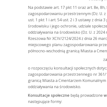
Na podstawie art. 17 pkt 11 oraz art. 8e, 8h,
zagospodarowaniu przestrzennym (Dz. U. z 2024
ust. 1 pkt 1 i art. 54 ust. 2 i 3 ustawy z dni
środowisku i jego ochronie, udziale społec
oddziaływania na środowisko (Dz. U. z 2024 r
Rzeszowa Nr XCIV/2124/2024 z dnia 26 marca
miejscowego planu zagospodarowania prze
północno-wschodnią granicą Miasta a Cme
z
o rozpoczęciu konsultacji społecznych doty
zagospodarowania przestrzennego nr 361/
granicą Miasta a Cmentarzem Komunalnym W
oddziaływania na środowisko.
Konsultacje społeczne
będą prowadzone
w
następujące formy: