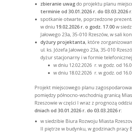
zbieranie uwag
do projektu planu miejs
terminie od 30.01.2026 r. do 03.03.2026 r
spotkanie otwarte, poprzedzone prezenta
w dniu
19.02.2026 r. o godz. 17.00
w siedz
Jałowego 23a, 35-010 Rzeszów, w sali kon
dyżury projektanta
, które zorganizowan
ul. ks. Józefa Jałowego 23a, 35-010 Rzes
dyżur stacjonarny i w formie telefoniczn
w dniu 12.02.2026 r. w godz. od 16.0
w dniu 18.02.2026 r. w godz. od 16.0
Projekt miejscowego planu zagospodarowan
pomiędzy północno-wschodnią granicą Mia
Rzeszowie w części I wraz z prognozą oddz
dniach od 30.01.2026 r. do 03.03.2026 r
:
w siedzibie Biura Rozwoju Miasta Rzeszowa
II piętrze w budynku, w godzinach pracy Bi