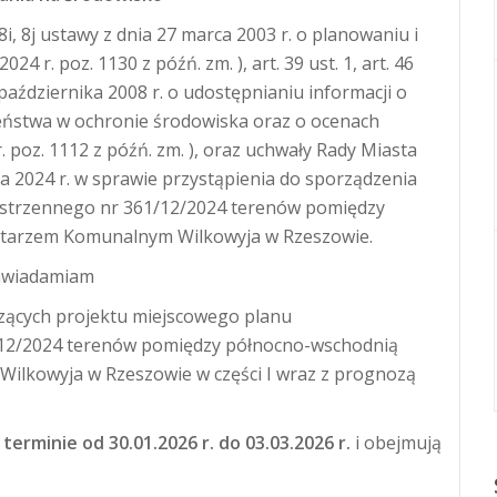
 8i, 8j ustawy z dnia 27 marca 2003 r. o planowaniu i
 r. poz. 1130 z późń. zm. ), art. 39 ust. 1, art. 46
a 3 października 2008 r. o udostępnianiu informacji o
zeństwa w ochronie środowiska oraz o ocenach
. poz. 1112 z późń. zm. ), oraz uchwały Rady Miasta
 2024 r. w sprawie przystąpienia do sporządzenia
strzennego nr 361/12/2024 terenów pomiędzy
ntarzem Komunalnym Wilkowyja w Rzeszowie.
awiadamiam
czących projektu miejscowego planu
12/2024 terenów pomiędzy północno-wschodnią
ilkowyja w Rzeszowie w części I wraz z prognozą
 terminie od 30.01.2026 r. do 03.03.2026 r.
i obejmują