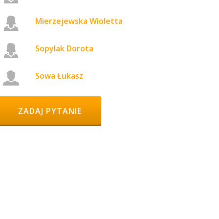
Mierzejewska Wioletta
Sopylak Dorota
Sowa Łukasz
HEADER BUTTON LABEL:GET STARTED
ZADAJ PYTANIE