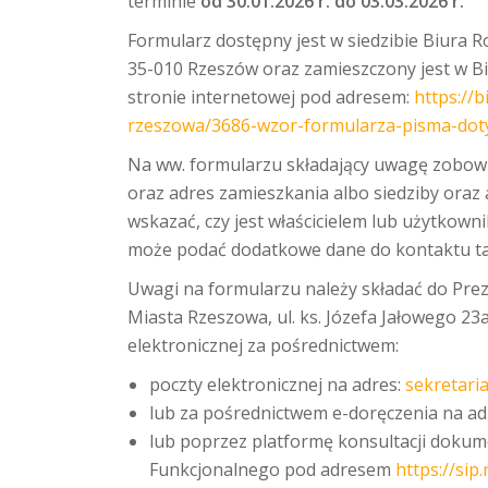
terminie
od
30.01.2026 r. do 03.03.2026 r.
Formularz dostępny jest w siedzibie Biura R
35-010 Rzeszów oraz zamieszczony jest w Bi
stronie internetowej pod adresem:
https://
rzeszowa/3686-wzor-formularza-pisma-dot
Na ww. formularzu składający uwagę zobowi
oraz adres zamieszkania albo siedziby oraz a
wskazać, czy jest właścicielem lub użytkow
może podać dodatkowe dane do kontaktu tak
Uwagi na formularzu należy składać do Pre
Miasta Rzeszowa, ul. ks. Józefa Jałowego 2
elektronicznej za pośrednictwem:
poczty elektronicznej na adres:
sekretari
lub za pośrednictwem e-doręczenia na a
lub poprzez platformę konsultacji doku
Funkcjonalnego pod adresem
https://sip