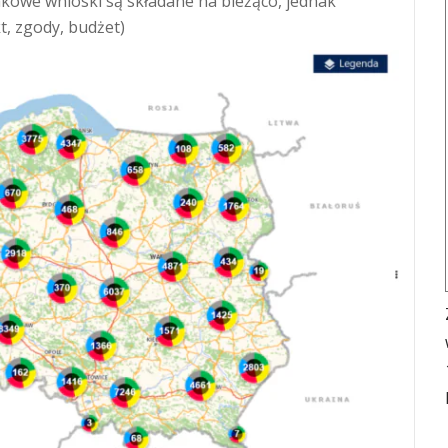
kowe wnioski są składane na bieżąco, jednak
t, zgody, budżet)