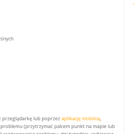
eśnych
 przeglądarkę lub poprzez
aplikację mobilną
,
 problemu (przytrzymać palcem punkt na mapie lub
ość występowania problemu, dni tygodnia, wybierasz