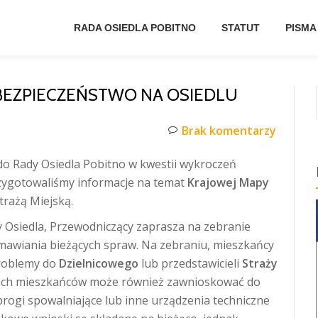
RADA OSIEDLA POBITNO
STATUT
PISMA
BEZPIECZEŃSTWO NA OSIEDLU
Brak komentarzy
o Rady Osiedla Pobitno w kwestii wykroczeń
rzygotowaliśmy informacje na temat
Krajowej Mapy
Strażą Miejską.
Osiedla, Przewodniczący zaprasza na zebranie
mawiania bieżących spraw. Na zebraniu, mieszkańcy
problemy do
Dzielnicowego
lub przedstawicieli
Straży
kach mieszkańców może również zawnioskować do
rogi spowalniające lub inne urządzenia techniczne