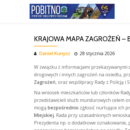
Przejdź
do
treści
KRAJOWA MAPA ZAGROŻEŃ – 
Daniel Kunysz
28 stycznia 2026
W związku z informacjami przekazywanymi d
drogowych i innych zagrożeń na osiedlu, p
Zagrożeń
, oraz współpracy Rady z Policją i 
Na wniosek mieszkańców lub członków Rady 
przedstawicieli służb mundurowych celem o
mogą
bezpośrednio
zgłosić nurtujące ich 
Miejskiej
. Rada przy uzasadnionych wnios
Prezydenta np. o dodatkowe oznakowanie, p