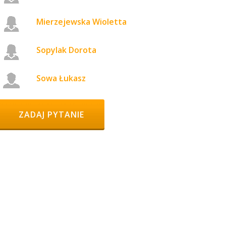
Mierzejewska Wioletta
Sopylak Dorota
Sowa Łukasz
HEADER BUTTON LABEL:GET STARTED
ZADAJ PYTANIE