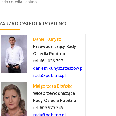
Rada Osiedla Pobitno
ZARZĄD OSIEDLA POBITNO
Daniel Kunysz
Przewodniczący Rady
Osiedla Pobitno
tel. 661 036 797
daniel@kunysz.rzeszow.pl
rada@pobitno.pl
Małgorzata Błońska
Wiceprzewodnicząca
Rady Osiedla Pobitno
tel. 609 570 746
rada@pobitno.pl