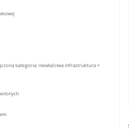
ywkowej
czona kategoria: niewłaściwa infrastruktura +
wolonych
ami