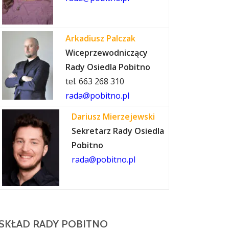
Arkadiusz Palczak
Wiceprzewodniczący
Rady Osiedla Pobitno
tel. 663 268 310
rada@pobitno.pl
Dariusz Mierzejewski
Sekretarz Rady Osiedla
Pobitno
rada@pobitno.pl
SKŁAD RADY POBITNO